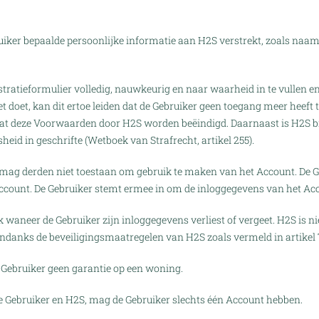
bruiker bepaalde persoonlijke informatie aan H2S verstrekt, zoals naa
tratieformulier volledig, nauwkeurig en naar waarheid in te vullen en 
iet doet, kan dit ertoe leiden dat de Gebruiker geen toegang meer heef
dat deze Voorwaarden door H2S worden beëindigd. Daarnaast is H2S b
sheid in geschrifte (Wetboek van Strafrecht, artikel 255).
 mag derden niet toestaan om gebruik te maken van het Account. De Ge
Account. De Gebruiker stemt ermee in om de inloggegevens van het Acco
k waneer de Gebruiker zijn inloggegevens verliest of vergeet. H2S is
ondanks de beveiligingsmaatregelen van H2S zoals vermeld in artikel 
Gebruiker geen garantie op een woning.
 Gebruiker en H2S, mag de Gebruiker slechts één Account hebben.