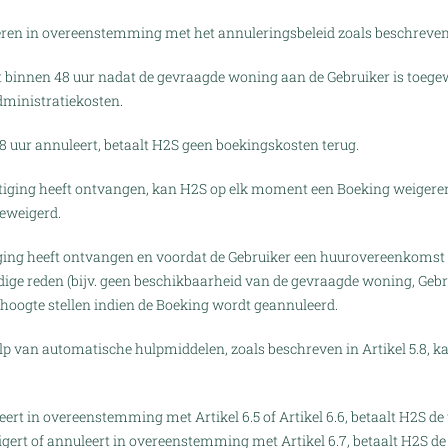
en in overeenstemming met het annuleringsbeleid zoals beschreven in
t binnen 48 uur nadat de gevraagde woning aan de Gebruiker is toege
dministratiekosten.
8 uur annuleert, betaalt H2S geen boekingskosten terug.
iging heeft ontvangen, kan H2S op elk moment een Boeking weigeren.
geweigerd.
ging heeft ontvangen en voordat de Gebruiker een huurovereenkomst
ge reden (bijv. geen beschikbaarheid van de gevraagde woning, Gebrui
 hoogte stellen indien de Boeking wordt geannuleerd.
 van automatische hulpmiddelen, zoals beschreven in Artikel 5.8, kan
ert in overeenstemming met Artikel 6.5 of Artikel 6.6, betaalt H2S de
gert of annuleert in overeenstemming met Artikel 6.7, betaalt H2S de