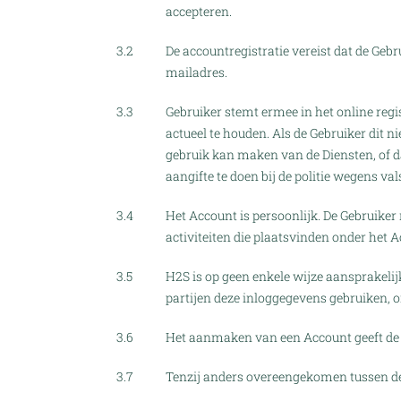
accepteren.
3.2
De accountregistratie vereist dat de Ge
mailadres.
3.3
Gebruiker stemt ermee in het online regis
actueel te houden. Als de Gebruiker dit n
gebruik kan maken van de Diensten, of 
aangifte te doen bij de politie wegens val
3.4
Het Account is persoonlijk. De Gebruiker
activiteiten die plaatsvinden onder het 
3.5
H2S is op geen enkele wijze aansprakelij
partijen deze inloggegevens gebruiken, 
3.6
Het aanmaken van een Account geeft de 
3.7
Tenzij anders overeengekomen tussen de