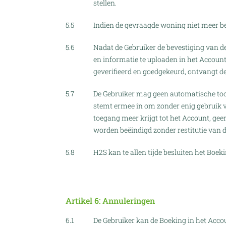
stellen.
5.5
Indien de gevraagde woning niet meer be
5.6
Nadat de Gebruiker de bevestiging van d
en informatie te uploaden in het Accoun
geverifieerd en goedgekeurd, ontvangt 
5.7
De Gebruiker mag geen automatische tools
stemt ermee in om zonder enig gebruik van
toegang meer krijgt tot het Account, g
worden beëindigd zonder restitutie van d
5.8
H2S kan te allen tijde besluiten het Boe
Artikel 6: Annuleringen
6.1
De Gebruiker kan de Boeking in het Acco