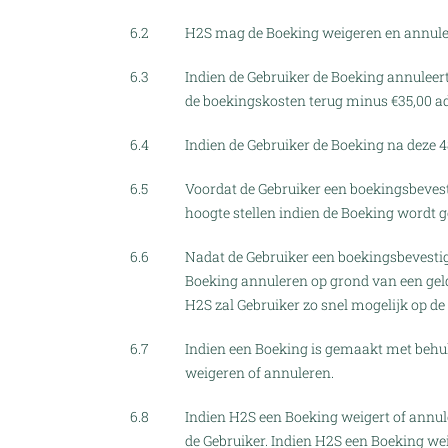
6.2
H2S mag de Boeking weigeren en annuler
6.3
Indien de Gebruiker de Boeking annuleer
de boekingskosten terug minus €35,00 a
6.4
Indien de Gebruiker de Boeking na deze 4
6.5
Voordat de Gebruiker een boekingsbevest
hoogte stellen indien de Boeking wordt 
6.6
Nadat de Gebruiker een boekingsbevesti
Boeking annuleren op grond van een geldi
H2S zal Gebruiker zo snel mogelijk op de
6.7
Indien een Boeking is gemaakt met behulp
weigeren of annuleren.
6.8
Indien H2S een Boeking weigert of annule
de Gebruiker. Indien H2S een Boeking wei