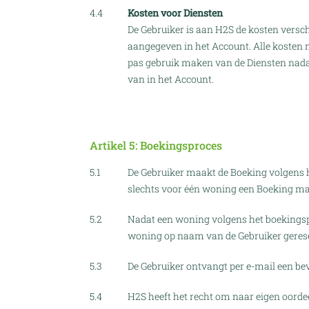
4.4
Kosten voor Diensten
De Gebruiker is aan H2S de kosten versc
aangegeven in het Account. Alle kosten 
pas gebruik maken van de Diensten nadat
van in het Account.
Artikel 5: Boekingsproces
5.1
De Gebruiker maakt de Boeking volgens h
slechts voor één woning een Boeking m
5.2
Nadat een woning volgens het boekingspr
woning op naam van de Gebruiker geres
5.3
De Gebruiker ontvangt per e-mail een be
5.4
H2S heeft het recht om naar eigen oordee