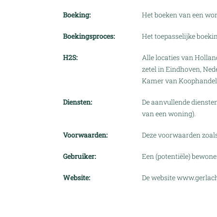
Boeking:
Het boeken van een won
Boekingsproces:
Het toepasselijke boeki
H2S:
Alle locaties van Holla
zetel in Eindhoven, Ned
Kamer van Koophandel
Diensten:
De aanvullende diensten
van een woning).
Voorwaarden:
Deze voorwaarden zoals v
Gebruiker:
Een (potentiële) bewone
Website:
De website
www.gerlach